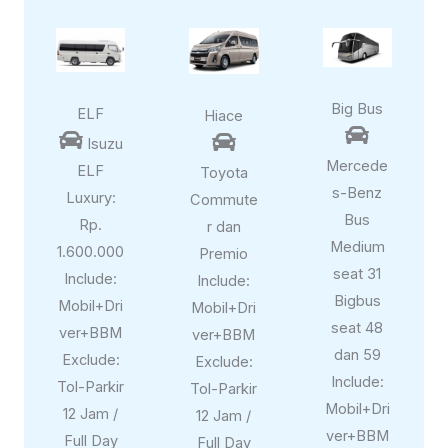
Big Bus
ELF
Hiace



Isuzu
Mercede
ELF
Toyota
s-Benz
Luxury:
Commute
Bus
Rp.
r dan
Medium
1.600.000
Premio
seat 31
Include:
Include:
Bigbus
Mobil+Dri
Mobil+Dri
seat 48
ver+BBM
ver+BBM
dan 59
Exclude:
Exclude:
Include:
Tol-Parkir
Tol-Parkir
Mobil+Dri
12 Jam /
12 Jam /
ver+BBM
Full Day
Full Day