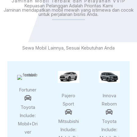
Jaminan Mobil Terbaik dan Pelayanan VVIP
Kepuasan Pelanggan Adalah Prioritas Kami
Jaminan mendapatkan mobil mewah yang istimewa dan cocok
untuk perjalanan bisnis Anda.
Sewa Mobil Lainnya, Sesuai Kebutuhan Anda
Fortuner
Pajero
Innova

Sport
Reborn
Toyota


Include:
Mitsubishi
Toyota
Mobil+Dri
Include:
Include:
ver